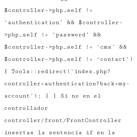
$controller->php_self !=
‘authentication’ && $controller-
>php_self != ‘password’ &&
$controller->php_self != ‘cms’ &&
$controller->php_self != ‘contact’)
{ Tools::redirect(‘index.php?
controller=authentication?back=my-
account’); } } Si no en el
controllador
controller/front/FrontController
insertas la sentencia if en la