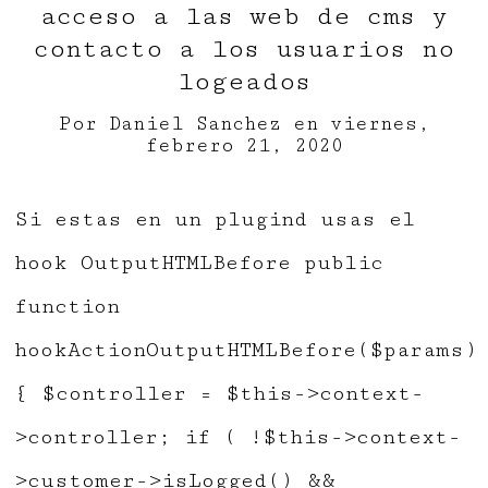
acceso a las web de cms y
contacto a los usuarios no
logeados
Por
Daniel Sanchez
en
viernes,
febrero 21, 2020
Si estas en un plugind usas el
hook OutputHTMLBefore public
function
hookActionOutputHTMLBefore($params)
{ $controller = $this->context-
>controller; if ( !$this->context-
>customer->isLogged() &&