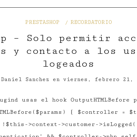
PRESTASHOP
RECORDATORIO
p – Solo permitir acc
ms y contacto a los us
logeados
r
Daniel Sanchez
en
viernes, febrero 21, 
ugind usas el hook OutputHTMLBefore p
TMLBefore($params) { $controller = $t
 !$this->context->customer->isLogged(
hentication’ && $controller->php_self