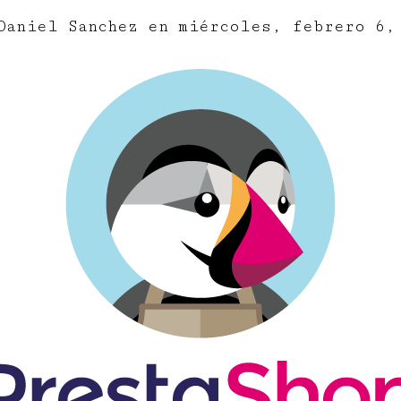
Daniel Sanchez
en
miércoles, febrero 6,