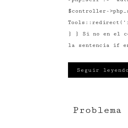
$controller->php_
Tools::redirect(‘
} } Si no en el c
la sentencia if e
Seguir leyend
Problema 