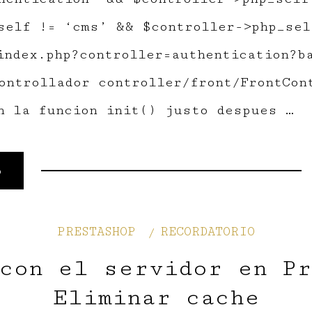
self != ‘cms’ && $controller->php_sel
index.php?controller=authentication?b
ontrollador controller/front/FrontCon
n la funcion init() justo despues …
o
PRESTASHOP
RECORDATORIO
con el servidor en P
Eliminar cache