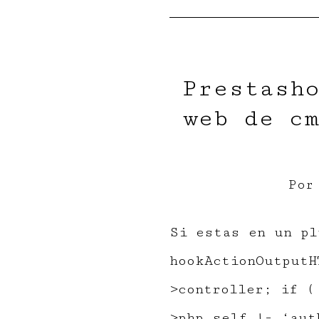
Prestasho
web de c
Po
Si estas en un pl
hookActionOutputH
>controller; if (
>php_self != ‘aut