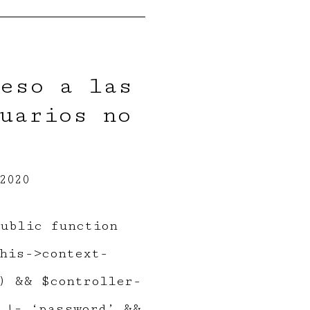
eso a las
uarios no
2020
ublic function
his->context-
) && $controller-
 != ‘password’ &&