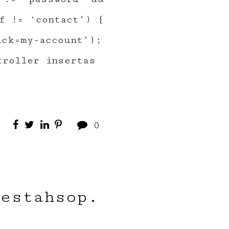
f != ‘contact’) {
ack=my-account’);
troller insertas
0
restahsop.