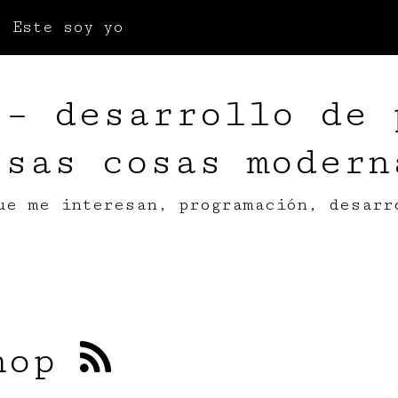
Este soy yo
 – desarrollo de 
esas cosas modern
ue me interesan, programación, desarr
hop