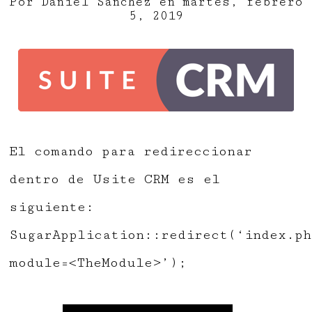
Por
Daniel Sanchez
en
martes, febrero
5, 2019
El comando para redireccionar
dentro de Usite CRM es el
siguiente:
SugarApplication::redirect(‘index.ph
module=<TheModule>’);