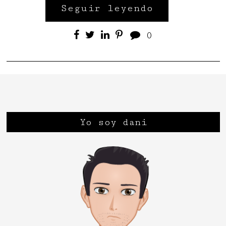
Seguir leyendo
0
Yo soy dani