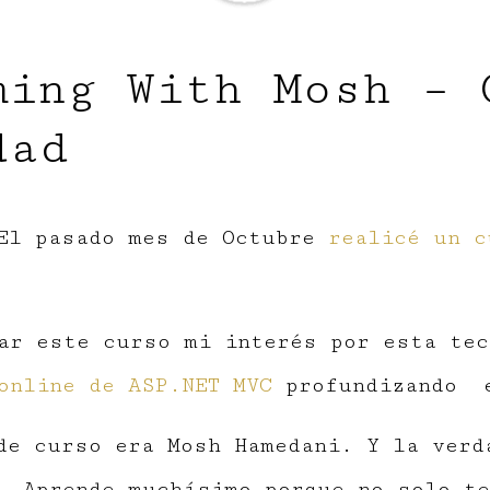
ming With Mosh – 
dad
 El pasado mes de Octubre
realicé un c
ar este curso mi interés por esta tec
online de ASP.NET MVC
profundizando
de curso era Mosh Hamedani. Y la verd
. Aprende muchísimo porque no solo te