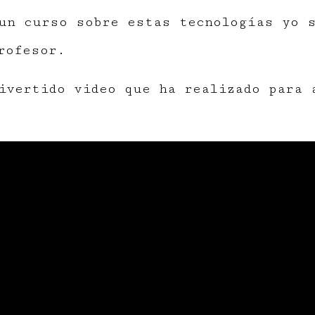
un curso sobre estas tecnologías yo 
rofesor.
ivertido video que ha realizado para 