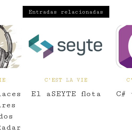
Entradas relacionadas
IE
C'EST LA VIE
C
laces
El aSEYTE flota
C# 
ares
dos
Radar