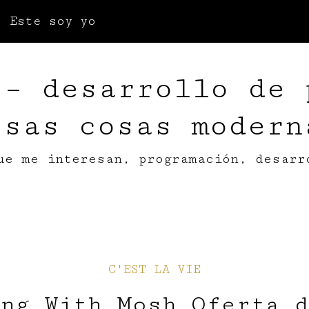
Este soy yo
 – desarrollo de 
esas cosas modern
ue me interesan, programación, desarr
C'EST LA VIE
ing With Mosh Oferta d