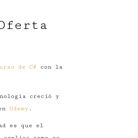
Oferta
urso de C#
con la
nología creció y
 en
Udemy
.
ad es que el
 explica como se